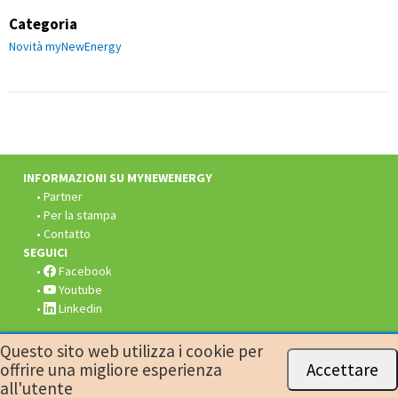
Categoria
Novità myNewEnergy
Fusszeile:
INFORMAZIONI SU MYNEWENERGY
Partner
Per la stampa
Contatto
SEGUICI
Facebook
Youtube
Linkedin
Questo sito web utilizza i cookie per
© 2026
myNewEnergy
Protezione dati
Informazioni legali
offrire una migliore esperienza
Accettare
Colofone
all'utente