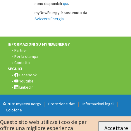
sono disponibili
qui
.
myNewEnergy è sostenuto da
Svizzera Energia
.
Fusszeile:
INFORMAZIONI SU MYNEWENERGY
Partner
Per la stampa
Contatto
SEGUICI
Facebook
Youtube
Linkedin
© 2026
myNewEnergy
Protezione dati
Informazioni legali
Colofone
Questo sito web utilizza i cookie per
offrire una migliore esperienza
Accettare