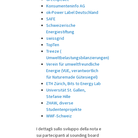
Konsumenteninfo AG
ok-Power Label Deutschland
SAFE
Schweizerische
Energiestiftung
swissgrid
TopTen
Treeze (
Umweltbelastungsbilanzierungen)
Verein für umweltfreundliche
Energie (VUE, verantwortlich
für Naturemade Gütesiegel)
ETH Zürich, Bits to Energy Lab
Universität St. Gallen,
Stefanie Hille
ZHAW, diverse
Studentenprojekte
WWF-Schweiz
I dettagli sullo sviluppo della nota e
sui partecipanti al sounding board