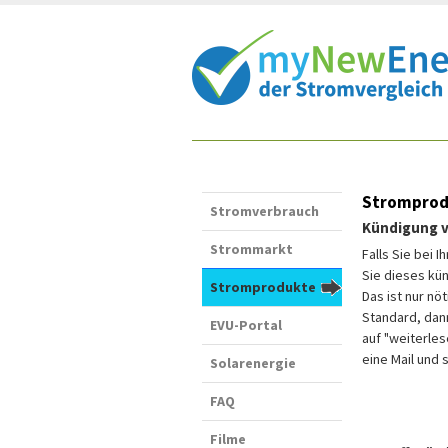
Shortcut:
Inhalt:
Stromprod
Stromverbrauch
Kündigung v
Strommarkt
Falls Sie bei 
Sie dieses kü
Stromprodukte
Das ist nur nö
Standard, dann
EVU-Portal
auf "weiterles
eine Mail und 
Solarenergie
FAQ
Filme