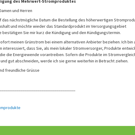
ndigung des Mehrwert-Stromproduktes
 Damen und Herren
uf das nächstmögliche Datum die Bestellung des höherwertigen Stromprod
ushalt und möchte wieder das Standardprodukt im Versorgungsgebiet
te bestätigen Sie mir kurz die Kündigung und den Kündigungstermin.
ofort meinen Grünstrom bei einem alternativen Anbieter beziehen. Ich bin 
n interessiert, dass Sie, als mein lokaler Stromversorger, Produkte entwic
 die die Energiewende vorantreiben. Sofern die Produkte im Stromvergleic
 und gut abschneiden, werde ich sie gerne weiterhin in Betracht ziehen.
nd freundliche Grüsse
____________________________________
romprodukte