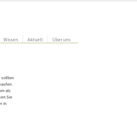
Wissen
Aktuell
Über uns
 sollten
kaufen.
om als
ken Sie
r in