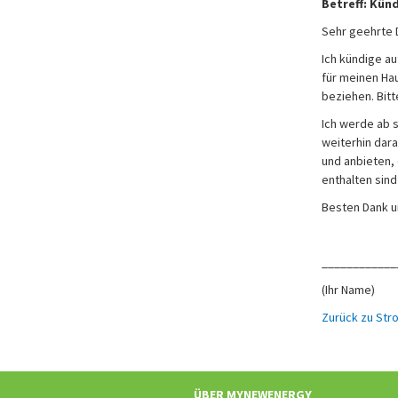
Betreff: Kü
Sehr geehrte
Ich kündige a
für meinen Ha
beziehen. Bit
Ich werde ab s
weiterhin dara
und anbieten,
enthalten sind
Besten Dank u
____________
(Ihr Name)
Zurück zu St
Fusszeile:
ÜBER MYNEWENERGY