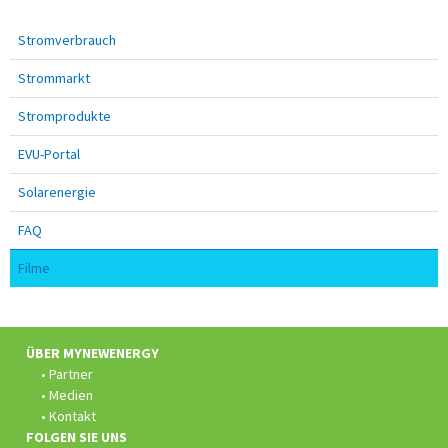
Stromverbrauch
Strommarkt
Stromprodukte
EVU-Portal
Solarenergie
FAQ
Filme
Fusszeile:
ÜBER MYNEWENERGY
Partner
Medien
Kontakt
FOLGEN SIE UNS