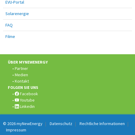
EVU-Portal
Solarenergie
FAQ
Filme
Fusszeile:
ÜBER MYNEWENERGY
Partner
Medien
Kontakt
FOLGEN SIE UNS
Facebook
Youtube
Linkedin
© 2026
myNewEnergy
Datenschutz
Rechtliche Informationen
Impressum