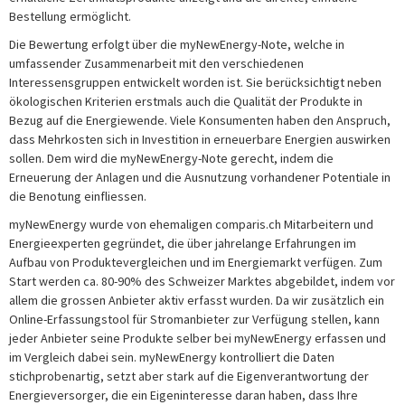
Bestellung ermöglicht.
Die Bewertung erfolgt über die myNewEnergy-Note, welche in
umfassender Zusammenarbeit mit den verschiedenen
Interessensgruppen entwickelt worden ist. Sie berücksichtigt neben
ökologischen Kriterien erstmals auch die Qualität der Produkte in
Bezug auf die Energiewende. Viele Konsumenten haben den Anspruch,
dass Mehrkosten sich in Investition in erneuerbare Energien auswirken
sollen. Dem wird die myNewEnergy-Note gerecht, indem die
Erneuerung der Anlagen und die Ausnutzung vorhandener Potentiale in
die Benotung einfliessen.
myNewEnergy wurde von ehemaligen comparis.ch Mitarbeitern und
Energieexperten gegründet, die über jahrelange Erfahrungen im
Aufbau von Produktevergleichen und im Energiemarkt verfügen. Zum
Start werden ca. 80-90% des Schweizer Marktes abgebildet, indem vor
allem die grossen Anbieter aktiv erfasst wurden. Da wir zusätzlich ein
Online-Erfassungstool für Stromanbieter zur Verfügung stellen, kann
jeder Anbieter seine Produkte selber bei myNewEnergy erfassen und
im Vergleich dabei sein. myNewEnergy kontrolliert die Daten
stichprobenartig, setzt aber stark auf die Eigenverantwortung der
Energieversorger, die ein Eigeninteresse daran haben, dass Ihre