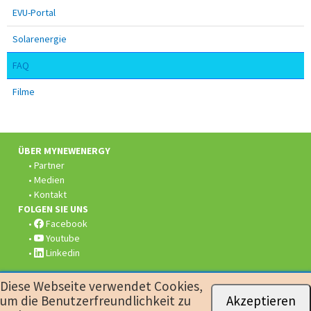
EVU-Portal
Solarenergie
FAQ
Filme
Fusszeile:
ÜBER MYNEWENERGY
Partner
Medien
Kontakt
FOLGEN SIE UNS
Facebook
Youtube
Linkedin
Diese Webseite verwendet Cookies,
© 2026
myNewEnergy
Datenschutz
Rechtliche Informationen
um die Benutzerfreundlichkeit zu
Akzeptieren
Impressum